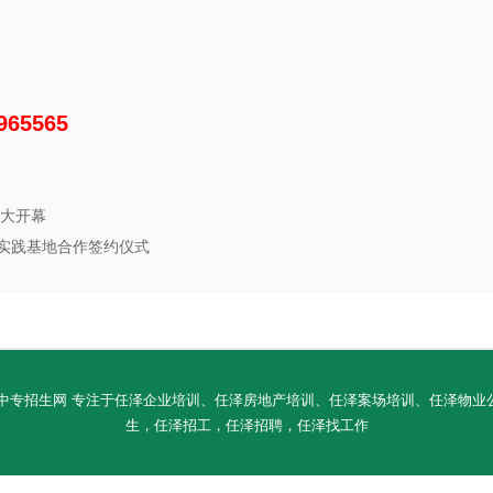
65565
盛大开幕
实践基地合作签约仪式
ED. 邢台任泽区中专招生网 专注于任泽企业培训、任泽房地产培训、任泽案场培训、
生，任泽招工，任泽招聘，任泽找工作