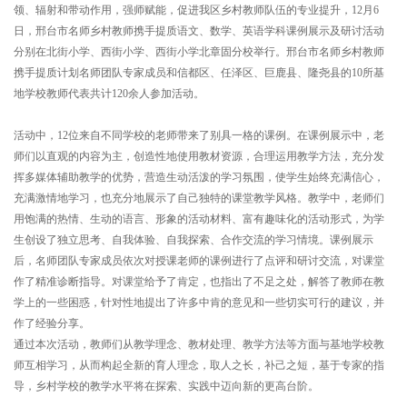
领、辐射和带动作用，强师赋能，促进我区乡村教师队伍的专业提升，12月6
日，邢台市名师乡村教师携手提质语文、数学、英语学科课例展示及研讨活动
分别在北街小学、西街小学、西街小学北章固分校举行。邢台市名师乡村教师
携手提质计划名师团队专家成员和信都区、任泽区、巨鹿县、隆尧县的10所基
地学校教师代表共计120余人参加活动。
活动中，12位来自不同学校的老师带来了别具一格的课例。在课例展示中，老
师们以直观的内容为主，创造性地使用教材资源，合理运用教学方法，充分发
挥多媒体辅助教学的优势，营造生动活泼的学习氛围，使学生始终充满信心，
充满激情地学习，也充分地展示了自己独特的课堂教学风格。教学中，老师们
用饱满的热情、生动的语言、形象的活动材料、富有趣味化的活动形式，为学
生创设了独立思考、自我体验、自我探索、合作交流的学习情境。课例展示
后，名师团队专家成员依次对授课老师的课例进行了点评和研讨交流，对课堂
作了精准诊断指导。对课堂给予了肯定，也指出了不足之处，解答了教师在教
学上的一些困惑，针对性地提出了许多中肯的意见和一些切实可行的建议，并
作了经验分享。
通过本次活动，教师们从教学理念、教材处理、教学方法等方面与基地学校教
师互相学习，从而构起全新的育人理念，取人之长，补己之短，基于专家的指
导，乡村学校的教学水平将在探索、实践中迈向新的更高台阶。