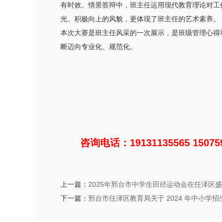
有时效。情景答辩中，班主任运用现代教育理论对工
光、积极向上的风貌，更体现了班主任的艺术素养。
本次大赛是班主任风采的一次展示，是班级管理心得
断迈向专业化、规范化。
咨询电话：19131135565 150759
上一篇：
2025年邢台市中学生田径运动会在任泽区
下一篇：
邢台市任泽区教育局关于 2024 年中小学