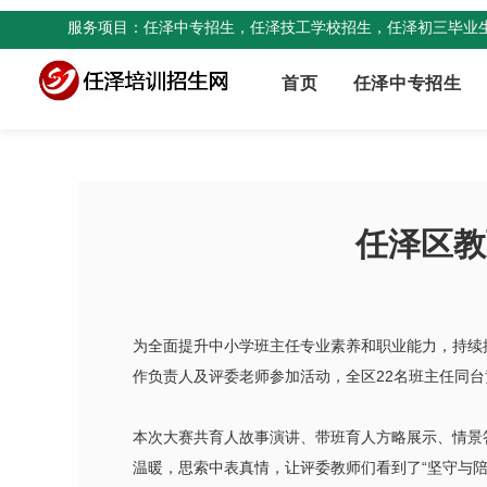
服务项目：任泽中专招生，任泽技工学校招生，任泽初三毕业生
首页
任泽中专招生
任泽区教
为全面提升中小学班主任专业素养和职业能力，持续推
作负责人及评委老师参加活动，全区22名班主任同台
本次大赛共育人故事演讲、带班育人方略展示、情景
温暖，思索中表真情，让评委教师们看到了“坚守与陪