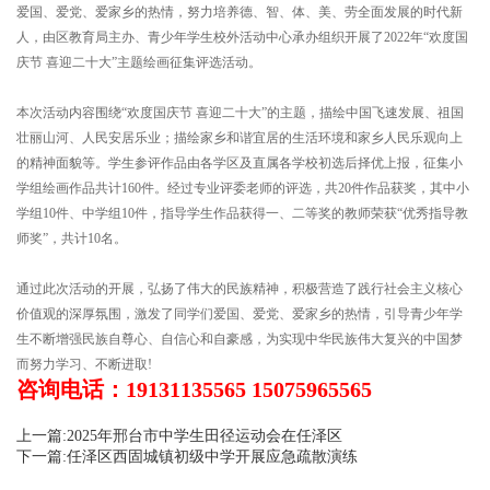
爱国、爱党、爱家乡的热情，努力培养德、智、体、美、劳全面发展的时代新
人，由区教育局主办、青少年学生校外活动中心承办组织开展了2022年“欢度国
庆节 喜迎二十大”主题绘画征集评选活动。
本次活动内容围绕“欢度国庆节 喜迎二十大”的主题，描绘中国飞速发展、祖国
壮丽山河、人民安居乐业；描绘家乡和谐宜居的生活环境和家乡人民乐观向上
的精神面貌等。学生参评作品由各学区及直属各学校初选后择优上报，征集小
学组绘画作品共计160件。经过专业评委老师的评选，共20件作品获奖，其中小
学组10件、中学组10件，指导学生作品获得一、二等奖的教师荣获“优秀指导教
师奖”，共计10名。
通过此次活动的开展，弘扬了伟大的民族精神，积极营造了践行社会主义核心
价值观的深厚氛围，激发了同学们爱国、爱党、爱家乡的热情，引导青少年学
生不断增强民族自尊心、自信心和自豪感，为实现中华民族伟大复兴的中国梦
而努力学习、不断进取!
咨询电话：19131135565 15075965565
上一篇:2025年邢台市中学生田径运动会在任泽区
下一篇:任泽区西固城镇初级中学开展应急疏散演练